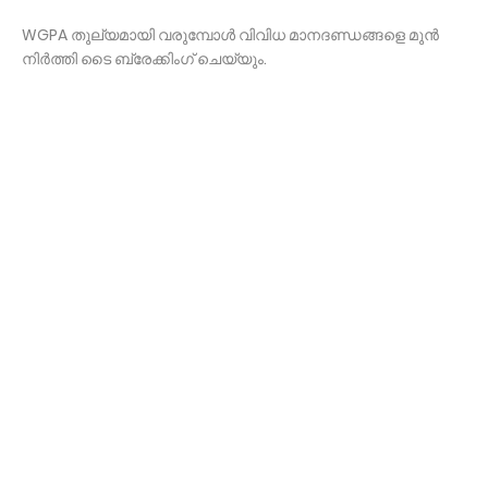
WGPA തുല്യമായി വരുമ്പോൾ വിവിധ മാനദണ്ഡങ്ങളെ മുൻ
നിർത്തി ടൈ ബ്രേക്കിംഗ് ചെയ്യും.