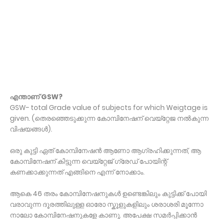
എന്താണ് GSW?
GSW- total Grade value of subjects for which Weigtage is
given. (തെരഞ്ഞെടുക്കുന്ന കോമ്പിനേഷന് വെയ്റ്റേജ നൽകുന്ന
വിഷയങ്ങൾ).
ഒരു കുട്ടി ഏത് കോമ്പിനേഷൻ ആണോ ആഗ്രഹിക്കുന്നത്, ആ
കോമ്പിനേഷന് കിട്ടുന്ന വെയ്റ്റേജ് ഗ്രേഡ് പോയിന്റ്
കണക്കാക്കുന്നത് എങ്ങിനെ എന്ന് നോക്കാം.
ആകെ 46 തരം കോമ്പിനേഷനുകൾ ഉണ്ടെങ്കിലും കുട്ടിക്ക് പോയി
വരാവുന്ന ദൂരത്തിലുള്ള ഓരോ സ്കൂളുകളിലും ശരാശരി മൂന്നോ
നാലോ കോമ്പിനേഷനുകളേ കാണൂ. അപേക്ഷ സമർപ്പിക്കാൻ