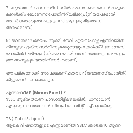
7 : കൃത്യനിർവഹണത്തിനിടയിൽ മരണമടഞ്ഞ ജവാൻമാരുടെ
മക്കൾക്ക് 5 ബോണസ് പോയിൻറ് ലഭിക്കും. (നിയമപരമായി
അവർ ദത്തെടുത്ത മക്കളും ഈ ആനുകൂല്യത്തിന്
അർഹരാണ്.)
8 : ജവാൻമാരുടെയും, ആർമി, നേവി, എയർഫോഴ്സ് എന്നിവയിൽ
നിന്നുള്ള എക്സ് സർവീസുകാരുടെയും മക്കൾക്ക് 3 ബോണസ്
പോയിൻറ് ലഭിക്കും. (നിയമപരമായി അവർ ദത്തെടുത്ത മക്കളും
ഈ ആനുകൂല്യത്തിന് അർഹരാണ്.)
ഈ പട്ടിക നോക്കി അപേക്ഷകന് എത്ര BP (ബോണസ് പോയിന്റ്)
കിട്ടുമെന്ന് കണക്കാക്കുക.
എന്താണ് MP (Minus Point) ?
SSLC ആദ്യ തവണ പാസായിട്ടില്ലെങ്കിൽ, പാസാവാൻ
എടുക്കുന്ന ഓരോ ചാൻസിനും 1 പോയിന്റ് വച്ച് കുറയ്ക്കും.
TS ( Total Subject)
ആകെ വിഷയങ്ങളുടെ എണ്ണമാണിത്. SSLC ക്കാർക്ക് 10 ആണ്.