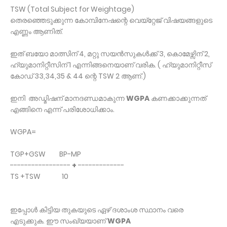
TSW (Total Subject for Weightage)
തെരഞ്ഞെടുക്കുന്ന കോമ്പിനേഷന്റെ വെയ്റ്റേജ് വിഷയങ്ങളുടെ
എണ്ണം ആണിത്.
ഇത് ബയോ മാത്സിന് 4, മറ്റു സയൻസുകൾക്ക് 3, കൊമേഴ്സിന് 2,
ഹ്യുമാനിറ്റീസിന് 1 എന്നിങ്ങനെയാണ് വരിക. ( ഹ്യുമാനിറ്റീസ്
കോഡ് 33,34,35 & 44 ന്റെ TSW 2 ആണ്.)
ഇനി അഡ്മിഷന് മാനദണ്ഡമാകുന്ന
WGPA
കണക്കാക്കുന്നത്
എങ്ങിനെ എന്ന് പരിശോധിക്കാം.
WGPA=
TGP+GSW BP-MP
-----------------
+
-------------
TS +TSW 10
ഇപ്പോൾ കിട്ടിയ തുകയുടെ ഏഴ് ദശാംശ സ്ഥാനം വരെ
എടുക്കുക. ഈ സംഖ്യയാണ്
WGPA