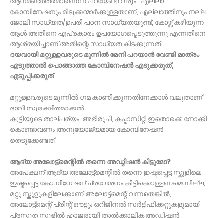
ആനമണ്ടത്തരമാണെന്ന് പറയേണ്ടി വരും. എല്ലാ
കോമ്പിനേഷനും മിടുക്കന്മാർക്കുള്ളതാണ്, എല്ലാത്തിനും നല്ല
ജോലി സാധ്യത/ഉപരി പഠന സാധ്യതയുണ്ട്, കോഴ്സ് കഴിയുന്ന
ആൾ അതിനെ എപ്രകാരം ഉപയോഗപ്പെടുത്തുന്നു എന്നതിനെ
ആശ്രയിച്ചാണ് അതിന്റെ സാധ്യത കിടക്കുന്നത്.
ദയവായി മറ്റുള്ളവരുടെ മുന്നിൽ മേനി പറയാൻ വേണ്ടി മാത്രം
എടുത്താൽ പൊങ്ങാത്ത കോമ്പിനേഷൻ എടുക്കരുത്,
എടുപ്പിക്കരുത്
മറ്റുള്ളവരുടെ മുന്നിൽ ഗമ കാണിക്കുന്നതിനേക്കാൾ വലുതാണ്
ഭാവി സുരക്ഷിതമാക്കൽ.
കുട്ടിയുടെ താല്പര്യം, അഭിരുചി, കപ്പാസിറ്റി ഇതൊക്കെ നോക്കി
കൊണ്ടാവണം അനുയോജ്യമായ കോമ്പിനേഷൻ
തെടുക്കേണ്ടത്.
ആദ്യ അലോട്ട്മെന്റിൽ തന്നെ അഡ്മിഷൻ കിട്ടുമോ?
അപേക്ഷന് ആദ്യ അലോട്ട്മെന്റിൽ തന്നെ ഇഷ്ടപ്പെട്ട സ്കൂളിലെ
ഇഷ്ടപ്പെട്ട കോമ്പിനേഷന് പ്രവേശനം കിട്ടിക്കൊള്ളണമെന്നില്ല,
മറ്റു സ്കൂളുകളിലേക്കാണ് അലോട്ട്മെന്റ് വന്നതെങ്കിൽ,
അലോട്ട്മെന്റ് പ്രിന്റ് ഔട്ടും ഒറിജിനൽ സർട്ടിഫിക്കറ്റുകളുമായി
പ്രസ്തുത സ്കൂളിൽ ഹാജരായി താൽക്കാലിക അഡ്മിഷൻ