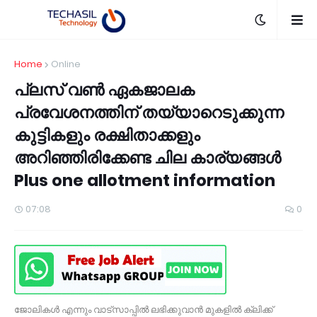
Home
Online
പ്ലസ് വൺ ഏകജാലക
പ്രവേശനത്തിന് തയ്യാറെടുക്കുന്ന
കുട്ടികളും രക്ഷിതാക്കളും
അറിഞ്ഞിരിക്കേണ്ട ചില കാര്യങ്ങൾ
Plus one allotment information
07:08
0
ജോലികൾ എന്നും വാട്സാപ്പിൽ ലഭിക്കുവാൻ മുകളിൽ ക്ലിക്ക്