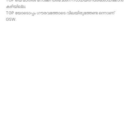
കഴിയില്ല.
TGP യോടൊപ്പം ഗൗരവത്തോടെ വിലയിരുത്തേണ്ട ഒന്നാണ്
GSW.