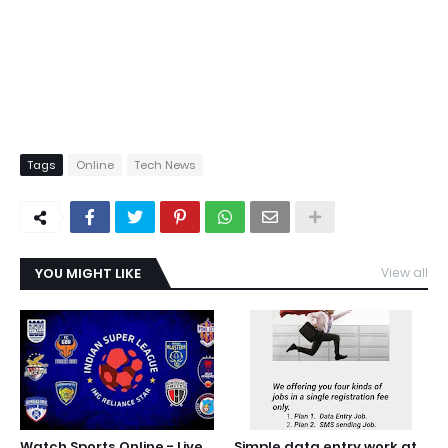
Tags
Online
Tech News
YOU MIGHT LIKE
View all
Watch Sports Online - Live
Simple data entry work at