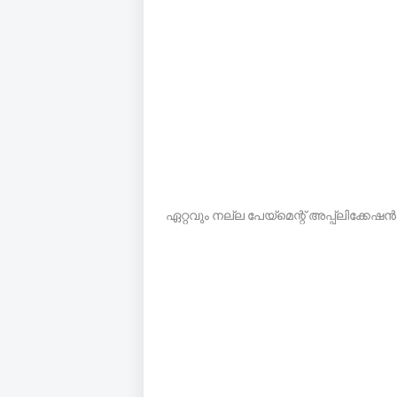
ഏറ്റവും നല്ല പേയ്‌മെന്റ് അപ്പ്ലിക്