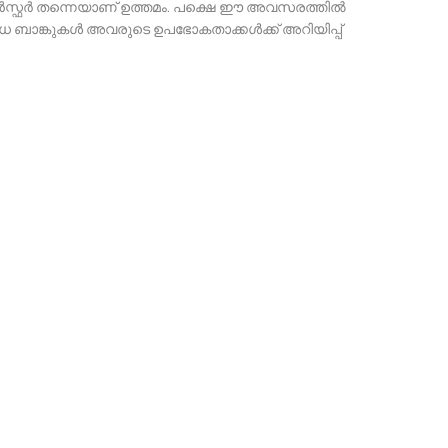
സ്ഫർ തന്നെയാണ് ഉത്തമം. പക്ഷെ ഈ അവസരത്തിൽ
ിവിധ ബാങ്കുകൾ അവരുടെ ഉപഭോകതാക്കൾക്ക് അറിയിപ്പ്