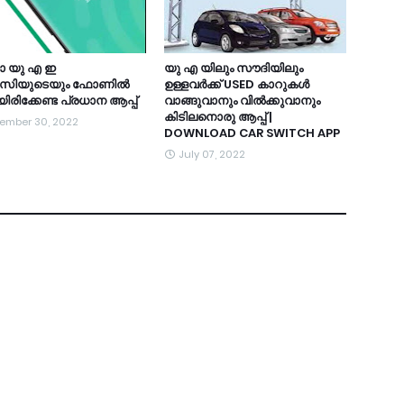
ാ യു എ ഇ
യു എ യിലും സൗദിയിലും
ാസിയുടെയും ഫോണിൽ
ഉള്ളവർക്ക് USED കാറുകൾ
യിരിക്കേണ്ട പ്രധാന ആപ്പ്
വാങ്ങുവാനും വിൽക്കുവാനും
കിടിലനൊരു ആപ്പ് |
ember 30, 2022
DOWNLOAD CAR SWITCH APP
July 07, 2022