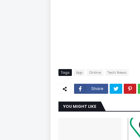
Tags
App
Online
Tech News
Share
YOU MIGHT LIKE