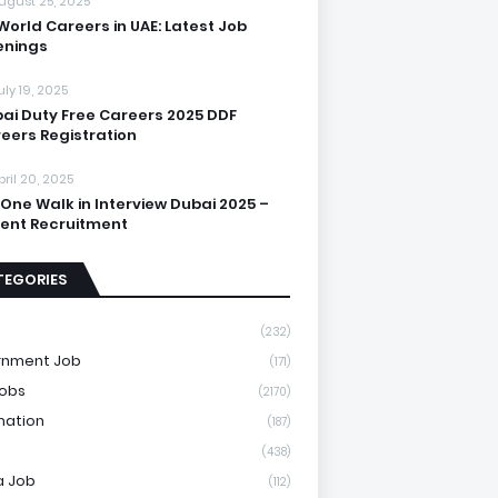
ugust 25, 2025
World Careers in UAE: Latest Job
enings
uly 19, 2025
ai Duty Free Careers 2025 DDF
eers Registration
pril 20, 2025
One Walk in Interview Dubai 2025 –
ent Recruitment
TEGORIES
(232)
rnment Job
(171)
Jobs
(2170)
mation
(187)
(438)
a Job
(112)