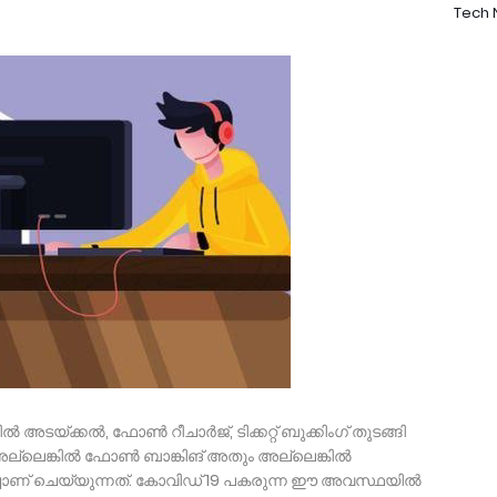
Tech
 അടയ്ക്കൽ, ഫോൺ റീചാർജ്, ടിക്കറ്റ് ബുക്കിംഗ് തുടങ്ങി
് അല്ലെങ്കിൽ ഫോൺ ബാങ്കിങ് അതും അല്ലെങ്കിൽ
ചാണ് ചെയ്യുന്നത്. കോവിഡ് 19 പകരുന്ന ഈ അവസ്ഥയിൽ