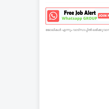
ജോലികൾ എന്നും വാട്സാപ്പിൽ ലഭിക്കുവാൻ