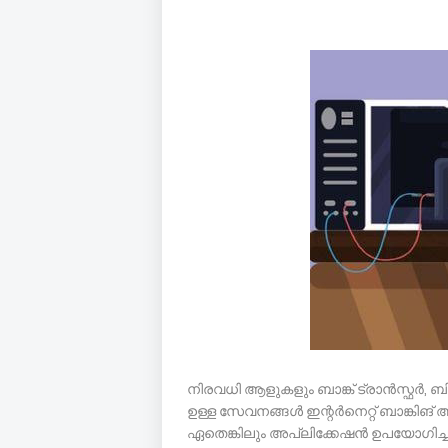
നിരവധി ആളുകളും ബാങ്ക് ട്രാൻസ്ഫർ, ബിൽ
ഉള്ള സേവനങ്ങൾ ഇന്റർനെറ്റ് ബാങ്കിങ
ഏതെങ്കിലും അപ്ലിക്കേഷൻ ഉപയോഗിച്