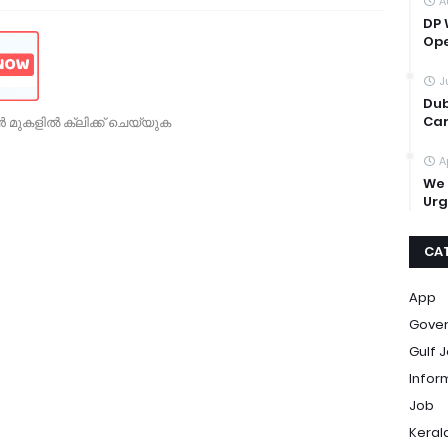
A
DP 
Op
J
Dub
Car
 മുകളിൽ ക്ലിക്ക് ചെയ്യുക
A
We 
Urg
CA
App
Gove
Gulf 
Infor
Job
Keral