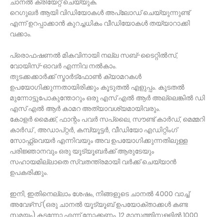
ചാനല്‍ ക്രിയേറ്റ് ചെയ്യുക.
റെഗുലര്‍ ആയി വിഡിയോകള്‍ അപ്ലോഡ് ചെയ്യുന്നുണ്ട്
എന്ന് ഉറപ്പാക്കാന്‍ കുറച്ചധികം വീഡിയോകള്‍ തയ്യാറാക്കി
വക്കാം.
പ്രൊഫഷണല്‍ മികവിനായി നല്ല സബ്-ടൈറ്റില്‍സ്,
വോയിസ്-ഓവര്‍ എന്നിവ നല്‍കാം.
തുടക്കക്കാര്‍ക്ക് സ്മാര്‍ട്‌ഫോണ്‍ ക്യാമറകള്‍
ഉപയോഗിക്കുന്നതായിരിക്കും കൂടുതല്‍ എളുപ്പം. കൂടതല്‍
മുന്നോട്ടുപോകുന്തോറും ഒരു എസ് എല്‍ ആര്‍ അല്ലെങ്കില്‍ ഡി
എസ് എല്‍ ആര്‍ കാമറ അത്യാവശ്യമായിവരും.
കോളര്‍ മൈക്ക്, ഫാന്റം പവര്‍ സപ്ലൈ, സൗണ്ട് കാര്‍ഡ്, മെമ്മറി
കാര്‍ഡ് , അഡാപ്റ്റര്‍, കമ്പ്യൂട്ടര്‍, വീഡിയോ എഡിറ്റിംഗ്
സോഫ്റ്റ്വെയര്‍ എന്നിവയും അവ ഉപയോഗിക്കുന്നതിലുള്ള
പരിജ്ഞാനവും ഒരു യൂട്യൂബര്‍ക്ക് ആരുടേയും
സഹായമില്ലാതെ സ്വതന്ത്രമായി വര്‍ക്ക് ചെയ്യാന്‍
ഉപകരിക്കും.
ഇനി, ഇതിനെല്ലാം ശേഷം, നിങ്ങളുടെ ചാനല്‍ 4000 വാച്ച്
അവേഴ്‌സ് (ഒരു ചാനല്‍ യൂട്യൂബ് ഉപയോക്താക്കള്‍ കണ്ട
സമയം) കടന്നോ എന്ന് നോക്കണം. 12 മാസത്തിനുള്ളില്‍ 1000