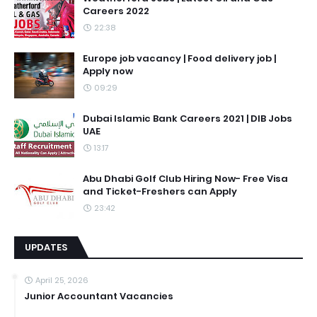
Careers 2022
22:38
Europe job vacancy | Food delivery job |
Apply now
09:29
Dubai Islamic Bank Careers 2021 | DIB Jobs
UAE
13:17
Abu Dhabi Golf Club Hiring Now- Free Visa
and Ticket-Freshers can Apply
23:42
UPDATES
April 25, 2026
Junior Accountant Vacancies